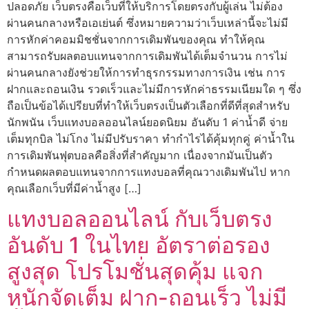
ปลอดภัย เว็บตรงคือเว็บที่ให้บริการโดยตรงกับผู้เล่น ไม่ต้อง
ผ่านคนกลางหรือเอเย่นต์ ซึ่งหมายความว่าเว็บเหล่านี้จะไม่มี
การหักค่าคอมมิชชั่นจากการเดิมพันของคุณ ทำให้คุณ
สามารถรับผลตอบแทนจากการเดิมพันได้เต็มจำนวน การไม่
ผ่านคนกลางยังช่วยให้การทำธุรกรรมทางการเงิน เช่น การ
ฝากและถอนเงิน รวดเร็วและไม่มีการหักค่าธรรมเนียมใด ๆ ซึ่ง
ถือเป็นข้อได้เปรียบที่ทำให้เว็บตรงเป็นตัวเลือกที่ดีที่สุดสำหรับ
นักพนัน เว็บแทงบอลออนไลน์ยอดนิยม อันดับ 1 ค่าน้ำดี จ่าย
เต็มทุกบิล ไม่โกง ไม่มีปรับราคา ทำกำไรได้คุ้มทุกคู่ ค่าน้ำใน
การเดิมพันฟุตบอลคือสิ่งที่สำคัญมาก เนื่องจากมันเป็นตัว
กำหนดผลตอบแทนจากการแทงบอลที่คุณวางเดิมพันไป หาก
คุณเลือกเว็บที่มีค่าน้ำสูง […]
แทงบอลออนไลน์ กับเว็บตรง
อันดับ 1 ในไทย อัตราต่อรอง
สูงสุด โปรโมชั่นสุดคุ้ม แจก
หนักจัดเต็ม ฝาก-ถอนเร็ว ไม่มี