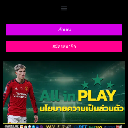
เข้าเล่น
สมัครสมาชิก